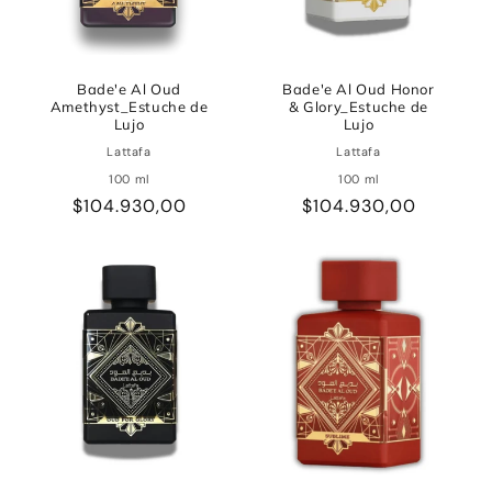
Bade'e Al Oud
Bade'e Al Oud Honor
Amethyst_Estuche de
& Glory_Estuche de
Lujo
Lujo
Lattafa
Lattafa
100 ml
100 ml
Precio
$104.930,00
Precio
$104.930,00
habitual
habitual