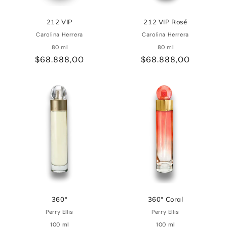
212 VIP
212 VIP Rosé
Carolina Herrera
Carolina Herrera
80 ml
80 ml
Precio
$68.888,00
Precio
$68.888,00
habitual
habitual
360°
360° Coral
Perry Ellis
Perry Ellis
100 ml
100 ml