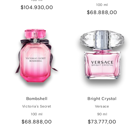
100 ml
Precio
$104.930,00
Precio
$68.888,00
habitual
habitual
Bombshell
Bright Crystal
Victoria's Secret
Versace
100 ml
90 ml
Precio
$68.888,00
Precio
$73.777,00
habitual
habitual