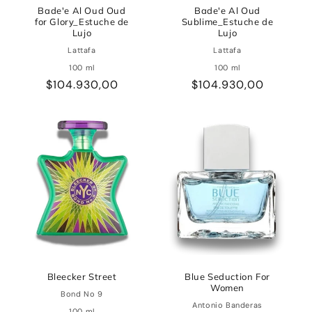
Bade'e Al Oud Oud
Bade'e Al Oud
for Glory_Estuche de
Sublime_Estuche de
Lujo
Lujo
Lattafa
Lattafa
100 ml
100 ml
Precio
$104.930,00
Precio
$104.930,00
habitual
habitual
Bleecker Street
Blue Seduction For
Women
Bond No 9
Antonio Banderas
100 ml