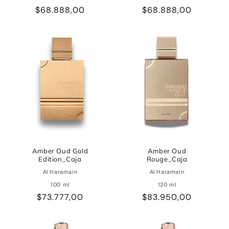
Precio
$68.888,00
Precio
$68.888,00
habitual
habitual
Amber Oud Gold
Amber Oud
Edition_Caja
Rouge_Caja
Al Haramain
Al Haramain
100 ml
120 ml
Precio
$73.777,00
Precio
$83.950,00
habitual
habitual