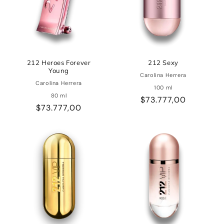
ó
n
:
212 Heroes Forever
212 Sexy
Young
Carolina Herrera
Carolina Herrera
100 ml
80 ml
Precio
$73.777,00
Precio
$73.777,00
habitual
habitual