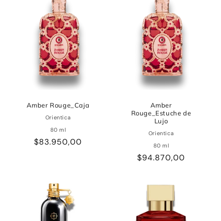
Amber Rouge_Caja
Amber
Rouge_Estuche de
Orientica
Lujo
80 ml
Orientica
Precio
$83.950,00
80 ml
habitual
Precio
$94.870,00
habitual