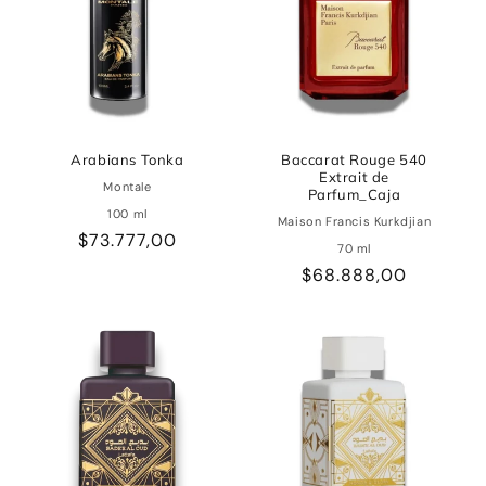
Arabians Tonka
Baccarat Rouge 540
Extrait de
Montale
Parfum_Caja
100 ml
Maison Francis Kurkdjian
Precio
$73.777,00
70 ml
habitual
Precio
$68.888,00
habitual