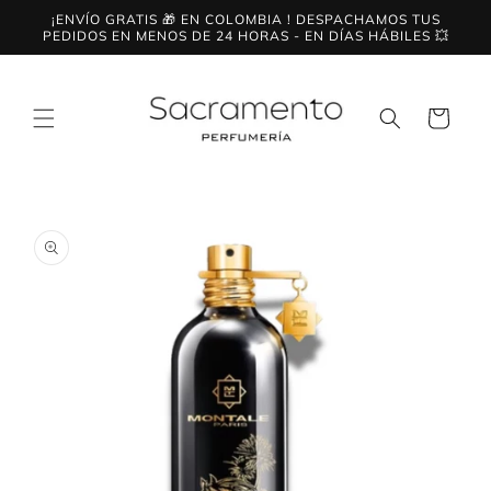
Ir
¡ENVÍO GRATIS 🎁 EN COLOMBIA ! DESPACHAMOS TUS
directamente
PEDIDOS EN MENOS DE 24 HORAS - EN DÍAS HÁBILES 💥
al contenido
Carrito
Ir
directamente
a la
información
del producto