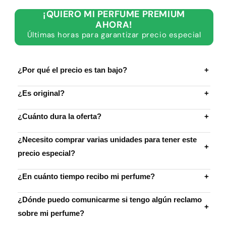
cantidad
cantidad
para
para
¡QUIERO MI PERFUME PREMIUM
Arabians
Arabians
AHORA!
Tonka
Tonka
Últimas horas para garantizar precio especial
¿Por qué el precio es tan bajo?
+
¿Es original?
+
¿Cuánto dura la oferta?
+
¿Necesito comprar varias unidades para tener este
+
precio especial?
¿En cuánto tiempo recibo mi perfume?
+
¿Dónde puedo comunicarme si tengo algún reclamo
+
sobre mi perfume?