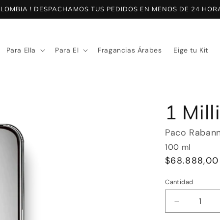
COLOMBIA ! DESPACHAMOS TUS PEDIDOS EN MENOS DE 24 HORAS
Para Ella
Para El
Fragancias Árabes
Eige tu Kit
1 Mill
Paco Raban
100
ml
Precio
$68.888,00
habitual
Cantidad
Reducir
cantidad