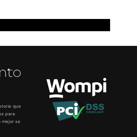
storia que
os para
e mejor se