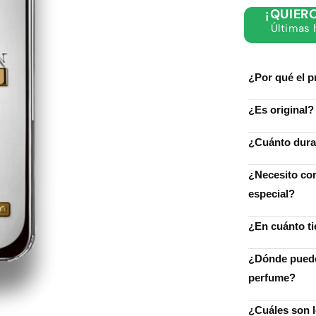
para
¡QUIER
1
Últimas 
Million
Lucky
¿Por qué el p
¿Es original?
¿Cuánto dura 
¿Necesito com
especial?
¿En cuánto t
¿Dónde puedo
perfume?
¿Cuáles son 