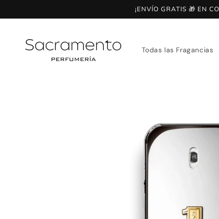
Ir
¡ENVÍO GRATIS 🎁 EN 
directamente
al contenido
Todas las Fragancias
Ir
directamente
a la
información
del producto