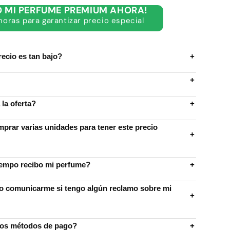
para
O MI PERFUME PREMIUM AHORA!
1
horas para garantizar precio especial
Million
Lucky
recio es tan bajo?
+
+
la oferta?
+
prar varias unidades para tener este precio
+
iempo recibo mi perfume?
+
 comunicarme si tengo algún reclamo sobre mi
+
los métodos de pago?
+